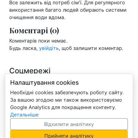
Все залежить від потреб сім'ї. Для регулярного
використання багато людей обирають системи
очищення води вдома.
Коментарі (0)
Коментарів поки немає.
Будь ласка,
увійдіть
, щоб залишити коментар.
Соцмережі
Instagram
Налаштування cookies
Необхідні cookies забезпечують роботу сайту.
За вашою згодою ми також використовуємо
Google Analytics для покращення контенту.
Блог про бізнес Amway, продукцію та навчання
Детальніше
українською.
Відхилити аналітику
Політика конфіденційності
·
Політика cookies
·
Налаштувати cookies
Прийняти аналітику