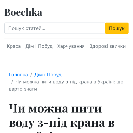
Boechka
Пошук
Краса
Дім і Побуд
Харчування
Здорові звички
Головна
Дім і Побуд
Чи можна пити воду з-під крана в Україні: що
варто знати
Чи можна пити
воду з-під крана в