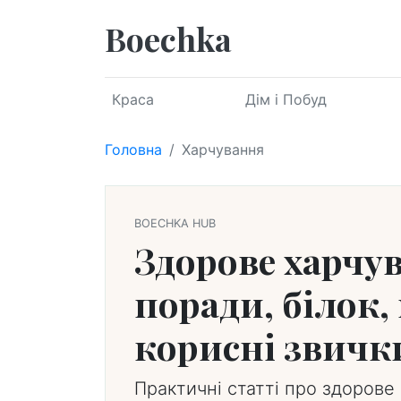
Boechka
Краса
Дім і Побуд
Головна
Харчування
BOECHKA HUB
Здорове харчу
поради, білок,
корисні звички
Практичні статті про здорове 