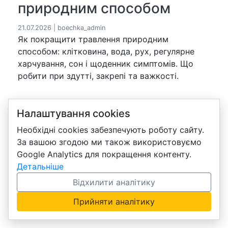
природним способом
21.07.2026 | boechka_admin
Як покращити травлення природним
способом: клітковина, вода, рух, регулярне
харчування, сон і щоденник симптомів. Що
робити при здутті, закрепі та важкості.
Налаштування cookies
Необхідні cookies забезпечують роботу сайту.
Блог про бізнес Amway, продукцію та навчання
За вашою згодою ми також використовуємо
українською.
Google Analytics для покращення контенту.
Детальніше
Політика конфіденційності
·
Політика cookies
·
Налаштувати cookies
Відхилити аналітику
Прийняти аналітику