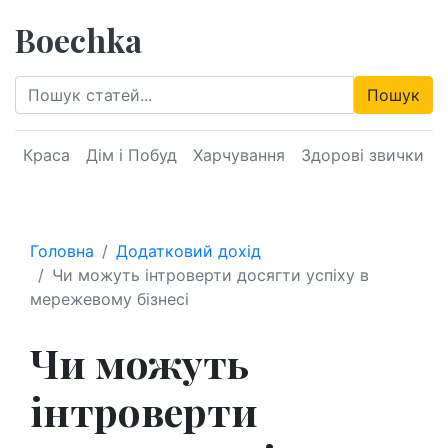
Boechka
Пошук
Краса
Дім і Побуд
Харчування
Здорові звички
Головна
Додатковий дохід
Чи можуть інтроверти досягти успіху в
мережевому бізнесі
Чи можуть
інтроверти