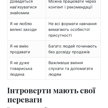
Доведеться
Можна працювати через
нав'язуватися
контент і рекомендації
знайомим
Я не люблю
Не всі формати навчання
великі заходи
вимагають особистої
присутності
Я не вмію
Багато людей починають
продавати
без досвіду продажів
Я не дуже
Важливіше вміння
товариська
слухати та допомагати
людина
людям
Інтроверти мають свої
переваги