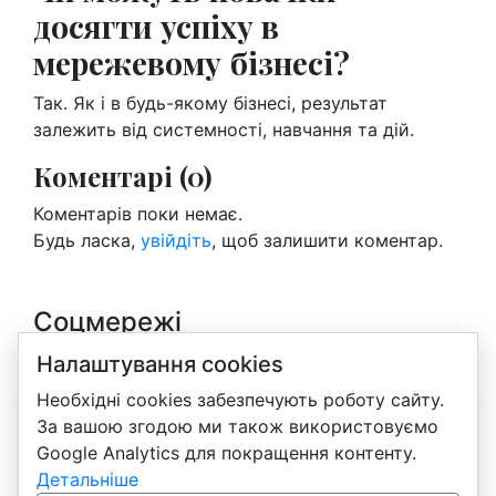
досягти успіху в
мережевому бізнесі?
Так. Як і в будь-якому бізнесі, результат
залежить від системності, навчання та дій.
Коментарі (0)
Коментарів поки немає.
Будь ласка,
увійдіть
, щоб залишити коментар.
Соцмережі
Instagram
Налаштування cookies
Необхідні cookies забезпечують роботу сайту.
За вашою згодою ми також використовуємо
Google Analytics для покращення контенту.
Блог про бізнес Amway, продукцію та навчання
Детальніше
українською.