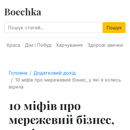
Boechka
Пошук
Краса
Дім і Побуд
Харчування
Здорові звички
Головна
Додатковий дохід
10 міфів про мережевий бізнес, у які я колись
вірила
10 міфів про
мережевий бізнес,