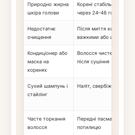
Природно жирна
Корені стабільно втрач
шкіра голови
через 24–48 годин
Недостатнє
Після миття корені за
очищення
важкими або швидко з
Кондиціонер або
Волосся чисте, але без
маска на
після сушіння
коренях
Сухий шампунь і
Наліт, свербіж, тьмяні к
стайлінг
Часте торкання
Передні пасма жирніют
волосся
потилицю