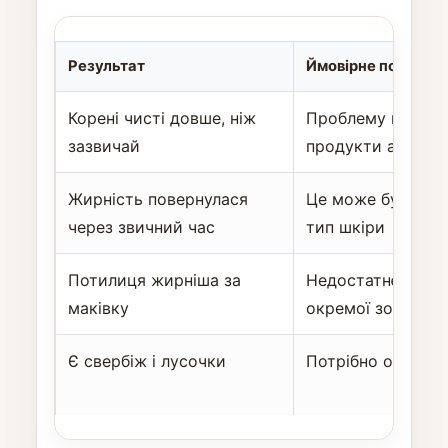
Результат
Ймовірне пояснен
Корені чисті довше, ніж
Проблему посил
зазвичай
продукти або тех
Жирність повернулася
Це може бути пр
через звичний час
тип шкіри
Потилиця жирніша за
Недостатнє очищ
маківку
окремої зони
Є свербіж і лусочки
Потрібно оцінити