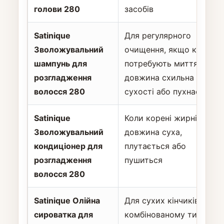
голови 280
засобів
Satinique
Для регулярного
Зволожувальний
очищення, якщо корені
шампунь для
потребують миття, а
розгладження
довжина схильна до
волосся 280
сухості або пухнастості
Satinique
Коли корені жирні, але
Зволожувальний
довжина суха,
кондиціонер для
плутається або
розгладження
пушиться
волосся 280
Satinique Олійна
Для сухих кінчиків у
сироватка для
комбінованому типі