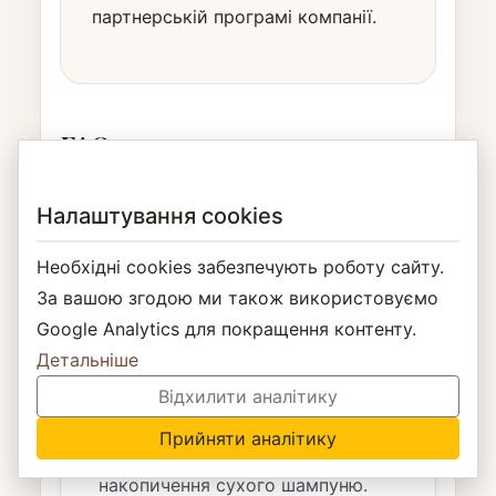
партнерській програмі компанії.
FAQ: чому волосся швидко
жирніє
Налаштування cookies
Необхідні cookies забезпечують роботу сайту.
Чому волосся жирніє вже
За вашою згодою ми також використовуємо
наступного дня?
Google Analytics для покращення контенту.
Детальніше
Це може бути природна
особливість шкіри, недостатнє
Відхилити аналітику
очищення окремих зон,
Прийняти аналітику
кондиціонер на коренях або
накопичення сухого шампуню.