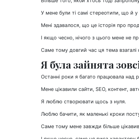
Більше того, якби хтось тоді запропон
У мене були ті самі стереотипи, що й у
Мені здавалося, що це історія про прод
І якщо чесно, нічого з цього мене не п
Саме тому довгий час ця тема взагалі
Я була зайнята зов
Останні роки я багато працювала над 
Мене цікавили сайти, SEO, контент, авт
Я люблю створювати щось з нуля.
Люблю бачити, як маленькі кроки пост
Саме тому мене завжди більше цікавив
І якщо чесно, саме ця риса характеру б