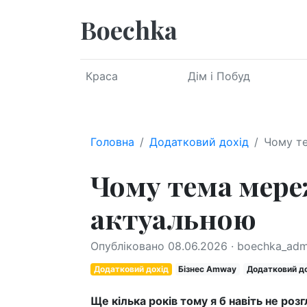
Boechka
Краса
Дім і Побуд
Головна
Додатковий дохід
Чому те
Чому тема мереж
актуальною
Опубліковано 08.06.2026 · boechka_admi
Додатковий дохід
Бізнес Amway
Додатковий д
Ще кілька років тому я б навіть не ро