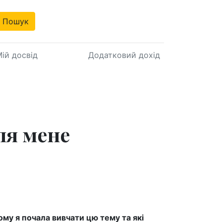
Пошук
ій досвід
Додатковий дохід
ля мене
ому я почала вивчати цю тему та які