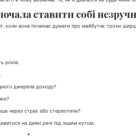
почала ставити собі незруч
т, коли вона починає думати про майбутнє трохи ширш
ь років.
.
одного джерела доходу?
чки?
лише через страх або стереотипи?
ивитися на деякі речі під іншим кутом.