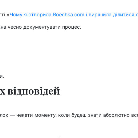
ті «
Чому я створила Boechka.com і вирішила ділитися 
жна чесно документувати процес.
и.
іх відповідей
илок — чекати моменту, коли будеш знати абсолютно вс