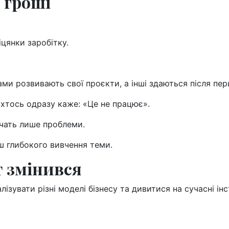
 гроші
іцянки заробітку.
ами розвивають свої проєкти, а інші здаються після пер
 хтось одразу каже: «Це не працює».
ачать лише проблеми.
ьш глибокого вивчення теми.
т змінився
алізувати різні моделі бізнесу та дивитися на сучасні і