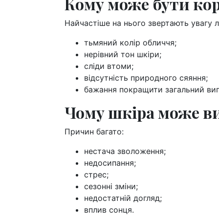
Кому може бути кор
Найчастіше на нього звертають увагу л
тьмяний колір обличчя;
нерівний тон шкіри;
сліди втоми;
відсутність природного сяяння;
бажання покращити загальний виг
Чому шкіра може в
Причин багато:
нестача зволоження;
недосипання;
стрес;
сезонні зміни;
недостатній догляд;
вплив сонця.