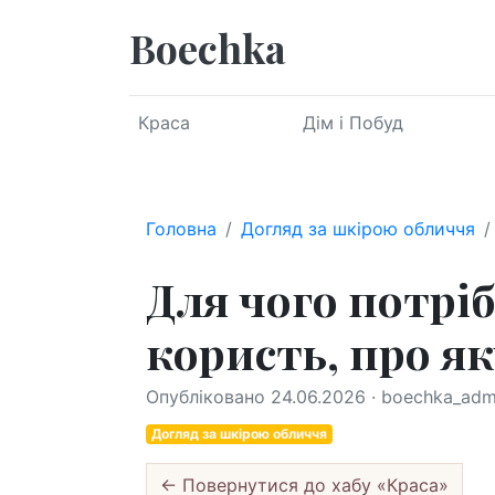
Boechka
Краса
Дім і Побуд
Головна
Догляд за шкірою обличчя
Для чого потріб
користь, про як
Опубліковано 24.06.2026 · boechka_admi
Догляд за шкірою обличчя
← Повернутися до хабу «Краса»