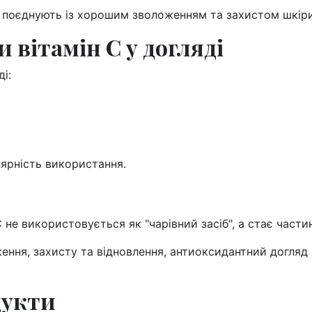
о поєднують із хорошим зволоженням та захистом шкіри
 вітамін С у догляді
і:
ярність використання.
С не використовується як "чарівний засіб", а стає част
ення, захисту та відновлення, антиоксидантний догля
дукти