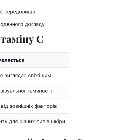
го середовища.
оденного догляду.
ітаміну С
являється
я виглядає свіжішим
візуальної тьмяності
від зовнішніх факторів
ить для різних типів шкіри