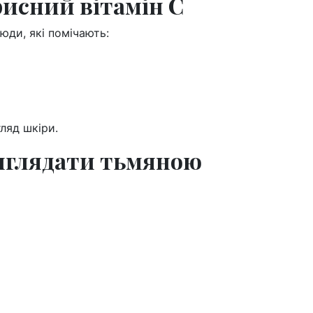
исний вітамін С
юди, які помічають:
ляд шкіри.
иглядати тьмяною