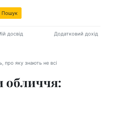
Пошук
ій досвід
Додатковий дохід
, про яку знають не всі
и обличчя: