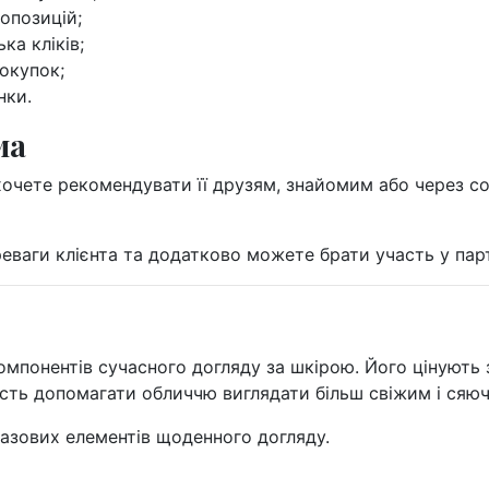
опозицій;
ка кліків;
окупок;
нки.
ма
хочете рекомендувати її друзям, знайомим або через с
еваги клієнта та додатково можете брати участь у парт
омпонентів сучасного догляду за шкірою. Його цінують 
ість допомагати обличчю виглядати більш свіжим і сяю
базових елементів щоденного догляду.