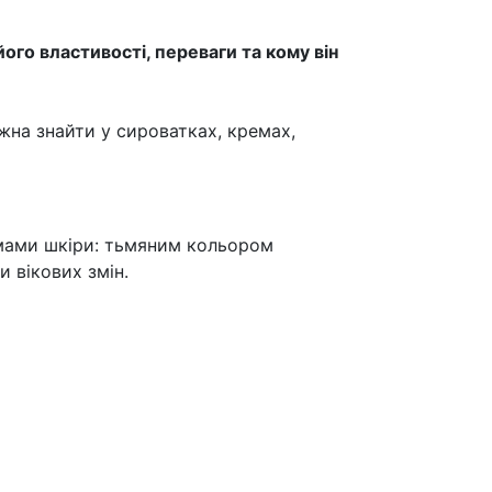
ого властивості, переваги та кому він
жна знайти у сироватках, кремах,
емами шкіри: тьмяним кольором
 вікових змін.