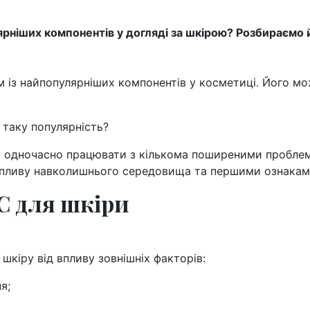
ярніших компонентів у догляді за шкірою? Розбираємо й
 із найпопулярніших компонентів у косметиці. Його мо
таку популярність?
ає одночасно працювати з кількома поширеними пробл
впливу навколишнього середовища та першими ознаками
С для шкіри
кіру від впливу зовнішніх факторів:
я;