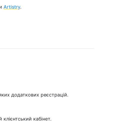
би
Artistry
.
яких додаткових реєстрацій.
клієнтський кабінет.