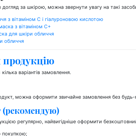
й догляд за шкірою, можна звернути увагу на такі засо
ччя з вітаміном С і гіалуроновою кислотою
-маска з вітаміном С+
аска для шкіри обличчя
ри обличчя
 продукцію
 кілька варіантів замовлення.
одукт, можна оформити звичайне замовлення без будь-
 (рекомендую)
кцією регулярно, найвигідніше оформити безкоштовний 
ю покупкою;