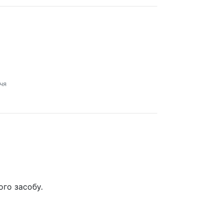
чя
ого засобу.