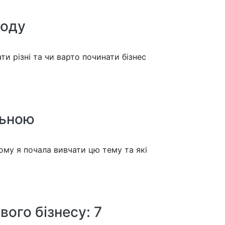
ходу
и різні та чи варто починати бізнес
льною
чому я почала вивчати цю тему та які
ого бізнесу: 7