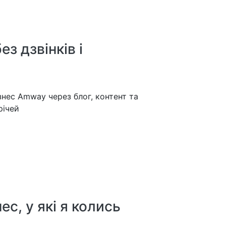
з дзвінків і
знес Amway через блог, контент та
річей
ес, у які я колись