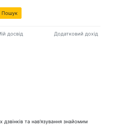
Пошук
ій досвід
Додатковий дохід
х дзвінків та нав’язування знайомим